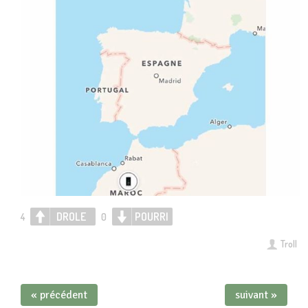
DROLE
POURRI
4
0
Troll
« précédent
suivant »