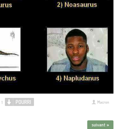
POURRI
Macron
1
suivant »