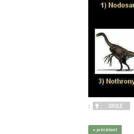
DROLE
3
« précédent