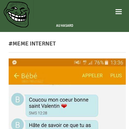
Toggle
naviga
AU HASARD
#MEME INTERNET