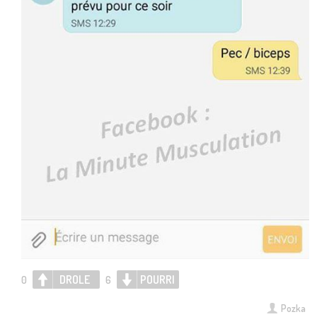
DROLE
POURRI
0
6
Pozka